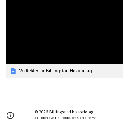
Vedtekter for Billlingstad Historielag
© 202
6
Billingstad historielag.
Nettsidene vedlikeholdes av
Someone AS